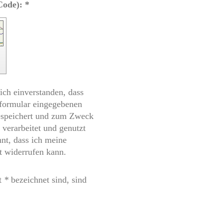
Captcha (Spam-Schutz-Code): *
ich einverstanden, dass
tformular eingegebenen
gespeichert und zum Zweck
verarbeitet und genutzt
nnt, dass ich meine
t widerrufen kann.
it
*
bezeichnet sind, sind